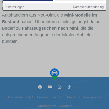
Fahrertypen die Marke interessant ist. Viele
Einstellungen
Datenschutzerklärung
Fahrzeuge stammen von Autohäusern und
Autohändlern aus Neu-Ulm, die
Mini-Modelle im
Bestand
haben. Über interne Links gelangst du bei
Bedarf zu
Fahrzeugsuchen nach Mini
, die die
entsprechenden Angebote der lokalen Anbieter
bündeln.
Ratgeber
FAQ
Presse
Städte
Über Uns
Impressum
Datenschutz
Cookies