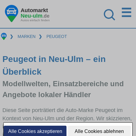
☰
Automarkt
Neu-ulm
.de
Autos einfach finden
❯
MARKEN
❯
PEUGEOT
Peugeot in Neu-Ulm – ein
Überblick
Modellwelten, Einsatzbereiche und
Angebote lokaler Händler
Diese Seite porträtiert die Auto-Marke Peugeot im
Kontext von Neu-Ulm und der Region. Wir skizzieren,
in welchen Fahrzeugklassen Peugeot stark vertreten
Alle Cookies akzeptieren
Alle Cookies ablehnen
ist, welche Modellreihen häufig im Stadt- und