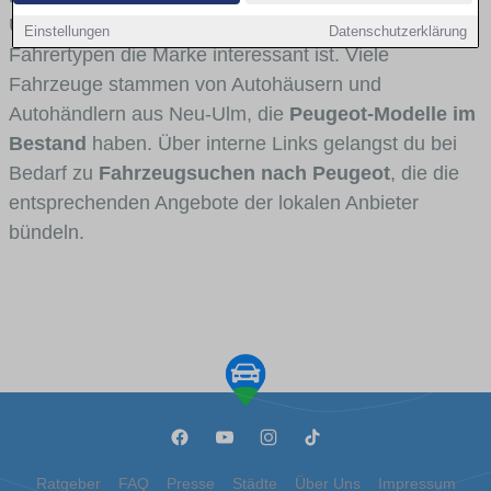
Umlandverkehr zu sehen sind und für welche
Einstellungen
Datenschutzerklärung
Fahrertypen die Marke interessant ist. Viele
Fahrzeuge stammen von Autohäusern und
Autohändlern aus Neu-Ulm, die
Peugeot-Modelle im
Bestand
haben. Über interne Links gelangst du bei
Bedarf zu
Fahrzeugsuchen nach Peugeot
, die die
entsprechenden Angebote der lokalen Anbieter
bündeln.
Ratgeber
FAQ
Presse
Städte
Über Uns
Impressum