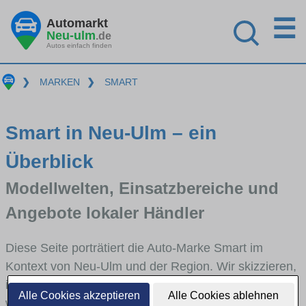
☰
Automarkt
Neu-ulm
.de
Autos einfach finden
❯
MARKEN
❯
SMART
Smart in Neu-Ulm – ein
Überblick
Modellwelten, Einsatzbereiche und
Angebote lokaler Händler
Diese Seite porträtiert die Auto-Marke Smart im
Kontext von Neu-Ulm und der Region. Wir skizzieren,
in welchen Fahrzeugklassen Smart stark vertreten ist,
Alle Cookies akzeptieren
Alle Cookies ablehnen
welche Modellreihen häufig im Stadt- und