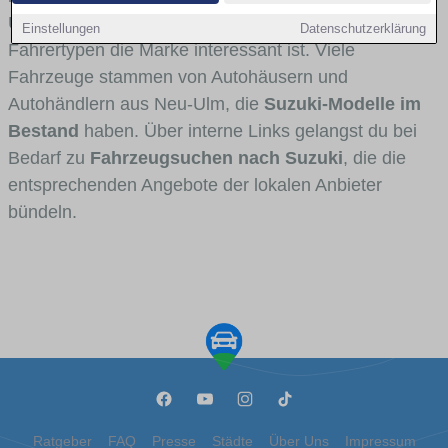
Umlandverkehr zu sehen sind und für welche
Einstellungen
Datenschutzerklärung
Fahrertypen die Marke interessant ist. Viele
Fahrzeuge stammen von Autohäusern und
Autohändlern aus Neu-Ulm, die
Suzuki-Modelle im
Bestand
haben. Über interne Links gelangst du bei
Bedarf zu
Fahrzeugsuchen nach Suzuki
, die die
entsprechenden Angebote der lokalen Anbieter
bündeln.
Ratgeber
FAQ
Presse
Städte
Über Uns
Impressum