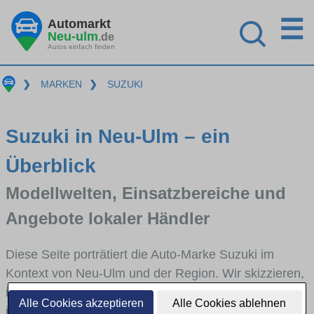
☰
Automarkt
Neu-ulm
.de
Autos einfach finden
❯
MARKEN
❯
SUZUKI
Suzuki in Neu-Ulm – ein
Überblick
Modellwelten, Einsatzbereiche und
Angebote lokaler Händler
Diese Seite porträtiert die Auto-Marke Suzuki im
Kontext von Neu-Ulm und der Region. Wir skizzieren,
in welchen Fahrzeugklassen Suzuki stark vertreten
Alle Cookies akzeptieren
Alle Cookies ablehnen
ist, welche Modellreihen häufig im Stadt- und