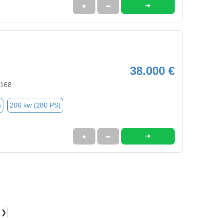
➜
★
➦
38.000 €
9168
n
206 kw (280 PS)
➜
★
➦
❯❯