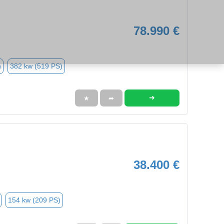
78.990 €
n
382 kw (519 PS)
➜
★
➦
38.400 €
154 kw (209 PS)