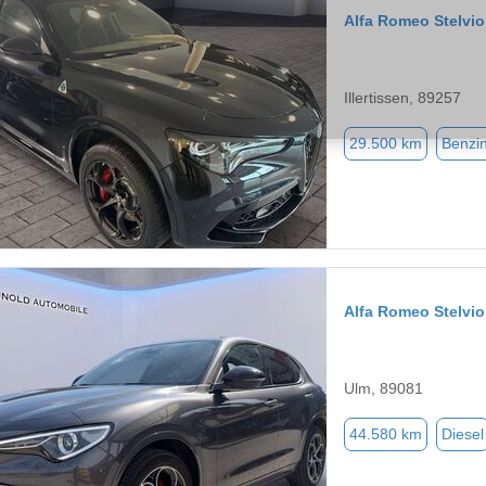
Alfa Romeo Stelvio
Illertissen, 89257
29.500 km
Benzi
Alfa Romeo Stelvio
Ulm, 89081
44.580 km
Diesel