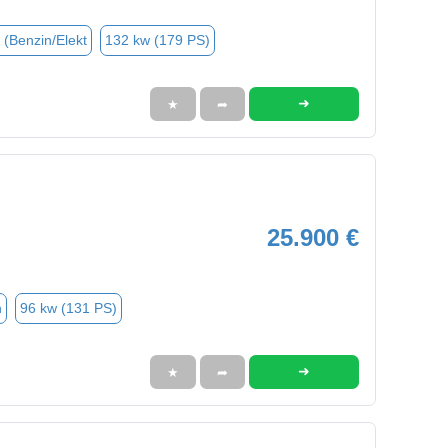
 (Benzin/Elekt
132 kw (179 PS)
➜
★
➦
25.900 €
n
96 kw (131 PS)
➜
★
➦