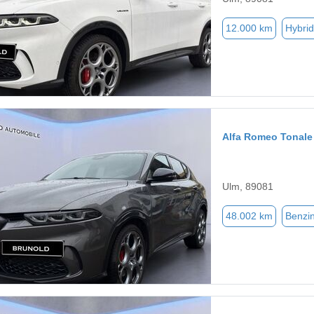
12.000 km
Hybrid
Alfa Romeo Tonale
Ulm, 89081
48.002 km
Benzi