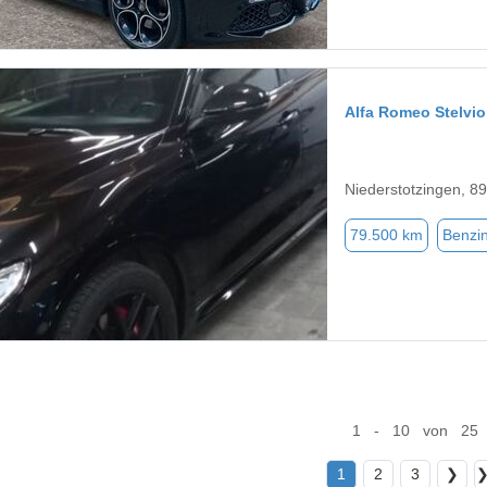
Alfa Romeo Stelvio
Niederstotzingen, 8
79.500 km
Benzi
1 - 10 von 25
1
2
3
❯