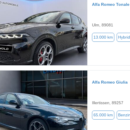
Alfa Romeo Tonale
Ulm, 89081
13.000 km
Hybrid
Alfa Romeo Giulia
Illertissen, 89257
65.000 km
Benzi