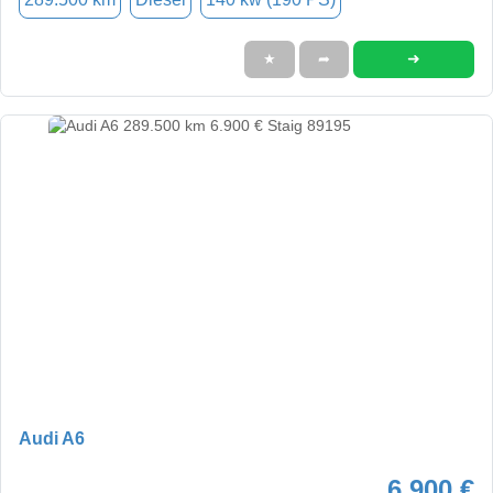
➜
★
➦
Audi A6
6.900 €