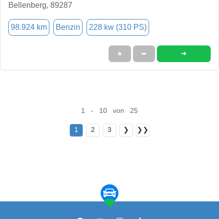
Bellenberg, 89287
98.924 km
Benzin
228 kw (310 PS)
➜
★
➦
1 - 10 von 25
1
2
3
❯
❯❯