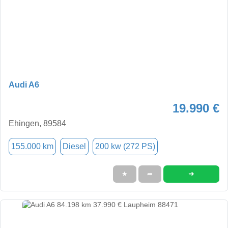
Audi A6
19.990 €
Ehingen, 89584
155.000 km
Diesel
200 kw (272 PS)
➜
★
➦