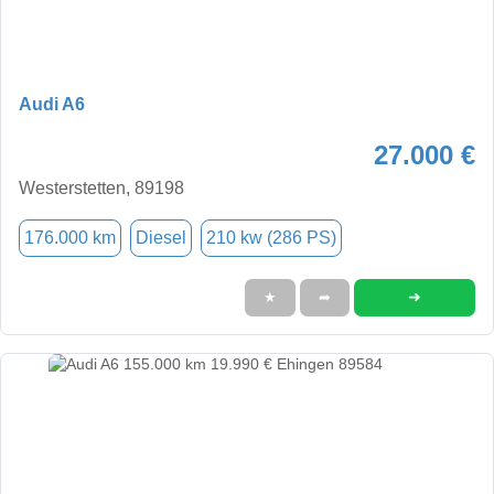
Audi A6
27.000 €
Westerstetten, 89198
176.000 km
Diesel
210 kw (286 PS)
➜
★
➦