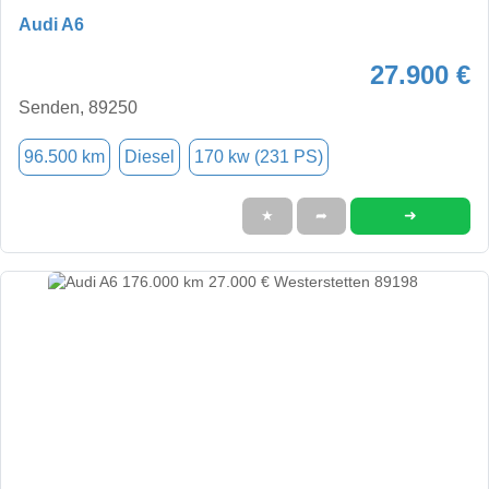
Audi A6
27.900 €
Senden, 89250
96.500 km
Diesel
170 kw (231 PS)
➜
★
➦