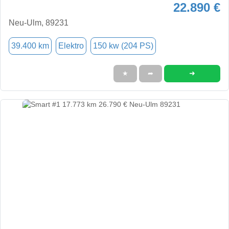
22.890 €
Neu-Ulm, 89231
39.400 km
Elektro
150 kw (204 PS)
➜
★
➦