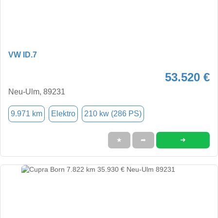
VW ID.7
53.520 €
Neu-Ulm, 89231
9.971 km
Elektro
210 kw (286 PS)
➜
★
➦