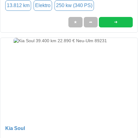
13.812 km
Elektro
250 kw (340 PS)
➜
★
➦
Kia Soul