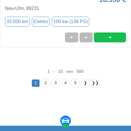
Neu-Ulm, 89231
33.500 km
Elektro
100 kw (136 PS)
➜
★
➦
1 - 10 von 500
1
2
3
4
5
❯
❯❯