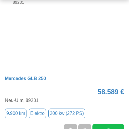
Mercedes GLB 250
58.589 €
Neu-Ulm, 89231
9.900 km
Elektro
200 kw (272 PS)
➜
★
➦