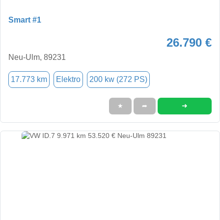
Smart #1
26.790 €
Neu-Ulm, 89231
17.773 km
Elektro
200 kw (272 PS)
➜
★
➦