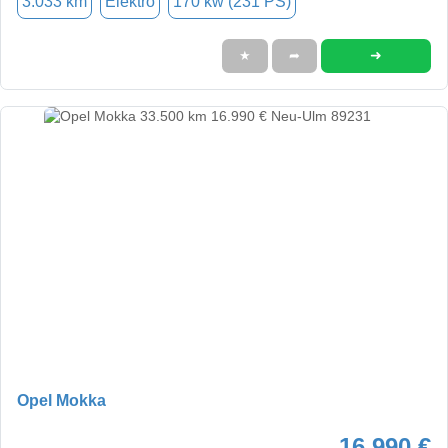
3.033 km
Elektro
170 kw (231 PS)
➜
★
➦
Opel Mokka
16.990 €