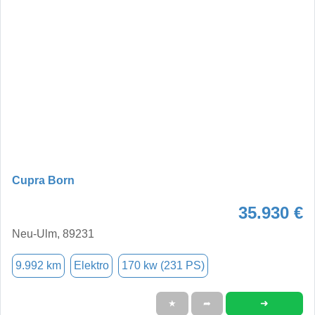
Cupra Born
35.930 €
Neu-Ulm, 89231
9.992 km
Elektro
170 kw (231 PS)
➜
★
➦