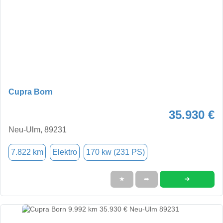
Cupra Born
35.930 €
Neu-Ulm, 89231
7.822 km
Elektro
170 kw (231 PS)
➜
★
➦