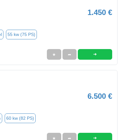
1.450 €
l
55 kw (75 PS)
➜
★
➦
6.500 €
n
60 kw (82 PS)
➜
★
➦