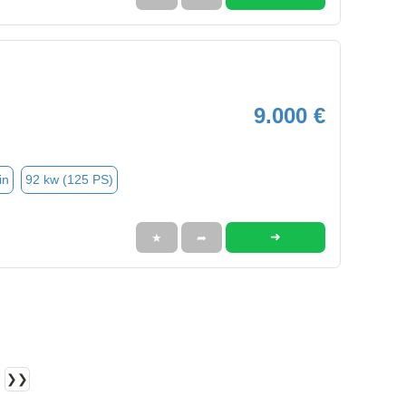
9.000 €
in
92 kw (125 PS)
➜
★
➦
❯❯