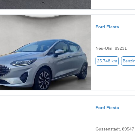
Ford Fiesta
Neu-Ulm, 89231
25.748 km
Benzi
Ford Fiesta
Gussenstadt, 89547