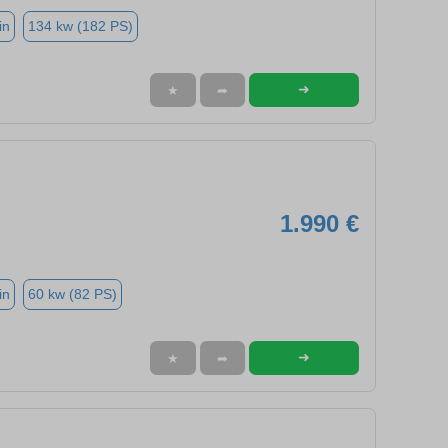
in
134 kw (182 PS)
➜
★
➦
1.990 €
in
60 kw (82 PS)
➜
★
➦