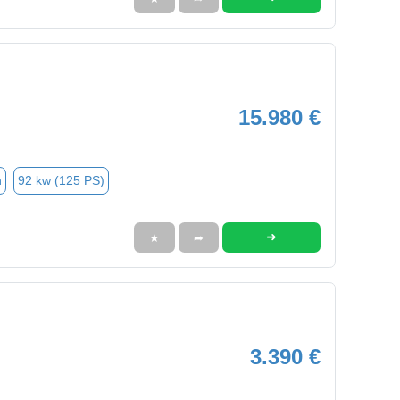
15.980 €
n
92 kw (125 PS)
➜
★
➦
3.390 €