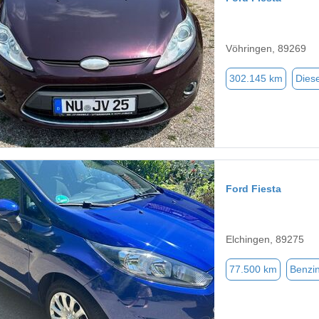
Vöhringen, 89269
302.145 km
Diese
Ford Fiesta
Elchingen, 89275
77.500 km
Benzi