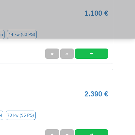
1.100 €
in
44 kw (60 PS)
➜
★
➦
2.390 €
l
70 kw (95 PS)
➜
★
➦