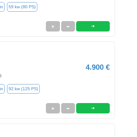
in
59 kw (80 PS)
➜
★
➦
4.900 €
8
in
92 kw (125 PS)
➜
★
➦