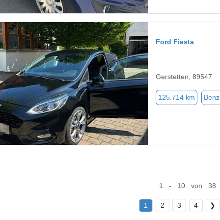
Ford Fiesta
Gerstetten, 89547
125.714 km
Benz
1 - 10 von 38
1
2
3
4
❯