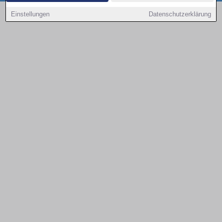
Copyright © 2000 - 2026 | 1A Infosysteme GmbH | Content by: 1a-sites-autos
Einstellungen
Datenschutzerklärung
09.08.2026