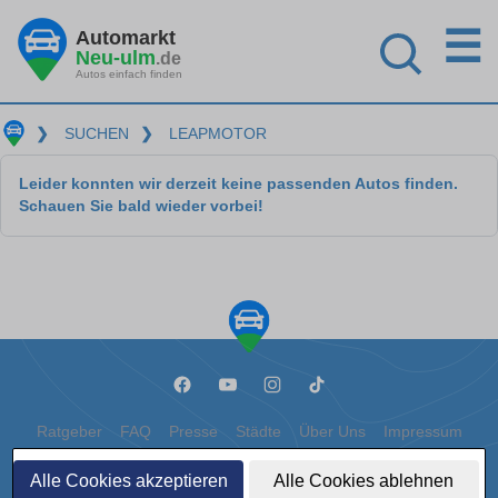
☰
Automarkt
Neu-ulm
.de
Autos einfach finden
❯
SUCHEN
❯
LEAPMOTOR
Leider konnten wir derzeit keine passenden Autos finden.
Schauen Sie bald wieder vorbei!
Ratgeber
FAQ
Presse
Städte
Über Uns
Impressum
Datenschutz
Cookies
Alle Cookies akzeptieren
Alle Cookies ablehnen