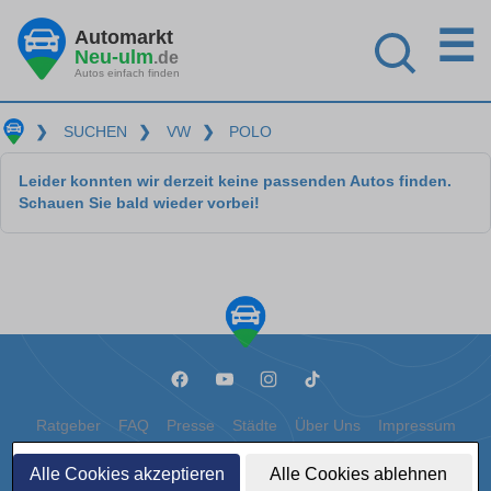
☰
Automarkt
Neu-ulm
.de
Autos einfach finden
❯
SUCHEN
❯
VW
❯
POLO
Leider konnten wir derzeit keine passenden Autos finden.
Schauen Sie bald wieder vorbei!
Ratgeber
FAQ
Presse
Städte
Über Uns
Impressum
Datenschutz
Cookies
Alle Cookies akzeptieren
Alle Cookies ablehnen