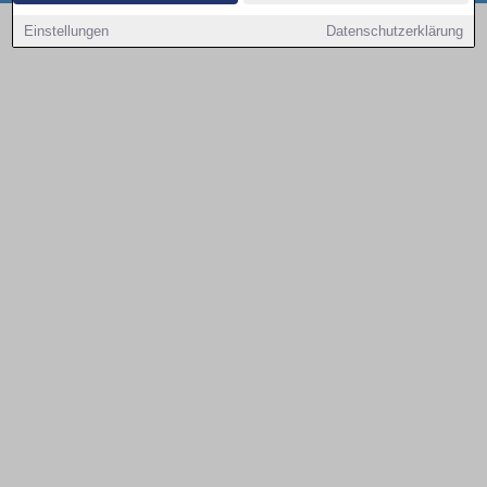
Copyright © 2000 - 2026 | 1A Infosysteme GmbH | Content by: 1a-sites-autos
Einstellungen
Datenschutzerklärung
09.08.2026