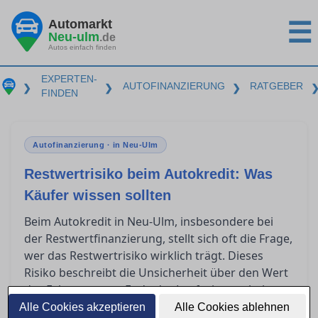
Automarkt
☰
Neu-ulm
.de
Autos einfach finden
EXPERTEN-
AUTOFINANZIERUNG
RATGEBER
❯
❯
❯
FINDEN
Autofinanzierung · in Neu-Ulm
Restwertrisiko beim Autokredit: Was
Käufer wissen sollten
Beim Autokredit in Neu-Ulm, insbesondere bei
der Restwertfinanzierung, stellt sich oft die Frage,
wer das Restwertrisiko wirklich trägt. Dieses
Risiko beschreibt die Unsicherheit über den Wert
des Fahrzeugs am Ende der Laufzeit, was bei
Kilometerüberschreitungen noch größere
Alle Cookies akzeptieren
Alle Cookies ablehnen