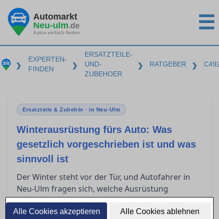
Automarkt
☰
Neu-ulm
.de
Autos einfach finden
ERSATZTEILE-
EXPERTEN-
UND-
RATGEBER
C49
❯
❯
❯
❯
FINDEN
ZUBEHOER
Ersatzteile & Zubehör · in Neu-Ulm
Winterausrüstung fürs Auto: Was
gesetzlich vorgeschrieben ist und was
sinnvoll ist
Der Winter steht vor der Tür, und Autofahrer in
Neu-Ulm fragen sich, welche Ausrüstung
entscheidend ist, um sicher durch die kalte
Jahreszeit zu kommen. Die situative
Alle Cookies akzeptieren
Alle Cookies ablehnen