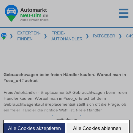
Automarkt
☰
Neu-ulm
.de
Autos einfach finden
EXPERTEN-
FREIE-
❯
❯
❯
RATGEBER
❯
C4
FINDEN
AUTOHÄNDLER
Gebrauchtwagen beim freien Händler kaufen: Worauf man in
#seo_ort# achtet
Freie Autohändler · #replacements# Gebrauchtwagen beim freien
Händler kaufen: Worauf man in #seo_ort# achtet Beim
Gebrauchtwagenkauf #replacements# stellt sich oft die Frage, ob
ein freier Händler die richtige Wahl ist. Freie Händler
unterscheiden sich von traditionellen Autohäusern, da sie meist
weiterlesen
flexibler in Preisgestaltung und Fahrzeugangebot sind. Doch
Käufer müssen ihre Rechte kennen und die Fahrzeughistorie
Alle Cookies akzeptieren
Alle Cookies ablehnen