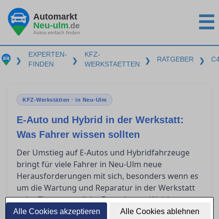
Automarkt
☰
Neu-ulm
.de
Autos einfach finden
EXPERTEN-
KFZ-
RATGEBER
C
❯
❯
❯
❯
FINDEN
WERKSTAETTEN
KFZ-Werkstätten · in Neu-Ulm
E-Auto und Hybrid in der Werkstatt:
Was Fahrer wissen sollten
Der Umstieg auf E-Autos und Hybridfahrzeuge
bringt für viele Fahrer in Neu-Ulm neue
Herausforderungen mit sich, besonders wenn es
um die Wartung und Reparatur in der Werkstatt
geht. Eine wesentliche Frage lautet: Welche
Qualifikationen benötigt eine Werkstatt, um
Alle Cookies akzeptieren
Alle Cookies ablehnen