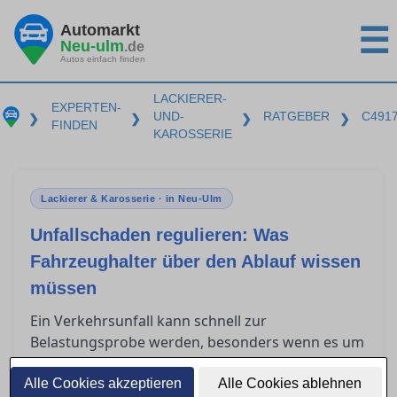
Automarkt
☰
Neu-ulm
.de
Autos einfach finden
LACKIERER-
EXPERTEN-
UND-
RATGEBER
C491
❯
❯
❯
❯
FINDEN
KAROSSERIE
Lackierer & Karosserie · in Neu-Ulm
Unfallschaden regulieren: Was
Fahrzeughalter über den Ablauf wissen
müssen
Ein Verkehrsunfall kann schnell zur
Belastungsprobe werden, besonders wenn es um
die Regulierung des Schadens über die
gegnerische Versicherung geht. Fahrzeughalter
Alle Cookies akzeptieren
Alle Cookies ablehnen