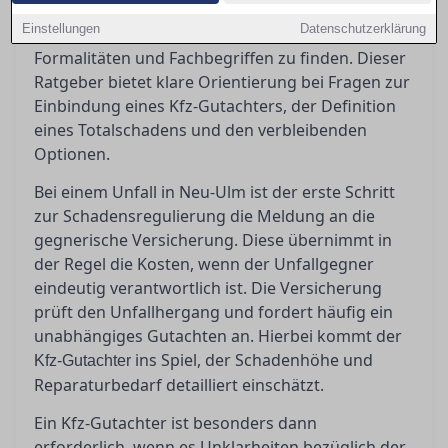
in Neu-Ulm stehen oft vor der Herausforderung,
Einstellungen
Datenschutzerklärung
den richtigen Weg durch den Dschungel von
Formalitäten und Fachbegriffen zu finden. Dieser
Ratgeber bietet klare Orientierung bei Fragen zur
Einbindung eines Kfz-Gutachters, der Definition
eines Totalschadens und den verbleibenden
Optionen.
Bei einem Unfall in Neu-Ulm ist der erste Schritt
zur Schadensregulierung die Meldung an die
gegnerische Versicherung. Diese übernimmt in
der Regel die Kosten, wenn der Unfallgegner
eindeutig verantwortlich ist. Die Versicherung
prüft den Unfallhergang und fordert häufig ein
unabhängiges Gutachten an. Hierbei kommt der
ins Spiel, der Schadenhöhe und
Kfz-Gutachter
Reparaturbedarf detailliert einschätzt.
Ein Kfz-Gutachter ist besonders dann
erforderlich, wenn es Unklarheiten bezüglich der