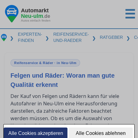
Automarkt
☰
Neu-ulm
.de
Autos einfach finden
EXPERTEN-
REIFENSERVICE-
RATGEBER
C
❯
❯
❯
❯
FINDEN
UND-RAEDER
Reifenservice & Räder · in Neu-Ulm
Felgen und Räder: Woran man gute
Qualität erkennt
Der Kauf von Felgen und Rädern kann für viele
Autofahrer in Neu-Ulm eine Herausforderung
darstellen, da zahlreiche Faktoren beachtet
werden müssen. Ob es um die Auswahl von
Kompletträdern oder einzelnen Felgen geht,
Fachwissen über die Qualitätsmerkmale und
Alle Cookies akzeptieren
Alle Cookies ablehnen