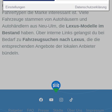
Umlandverkehr zu sehen sind und für welche
Einstellungen
Datenschutzerklärung
Fahrertypen die Marke interessant ist. Viele
Fahrzeuge stammen von Autohäusern und
Autohändlern aus Neu-Ulm, die
Lexus-Modelle im
Bestand
haben. Über interne Links gelangst du bei
Bedarf zu
Fahrzeugsuchen nach Lexus
, die die
entsprechenden Angebote der lokalen Anbieter
bündeln.
Ratgeber
FAQ
Presse
Städte
Über Uns
Impressum