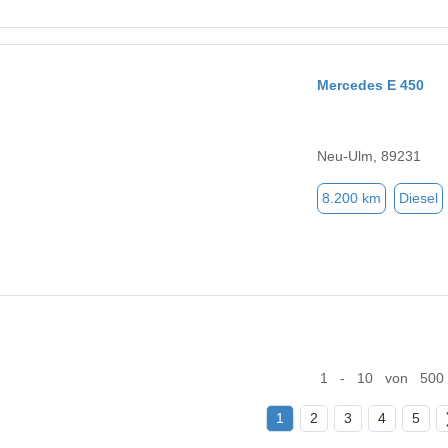
Mercedes E 450
Neu-Ulm, 89231
8.200 km
Diesel
1 - 10 von 500
1
2
3
4
5