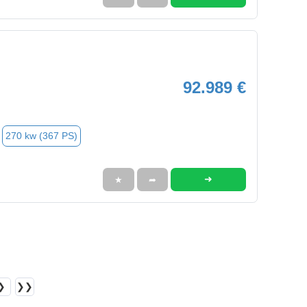
92.989 €
270 kw (367 PS)
➜
★
➦
❯
❯❯