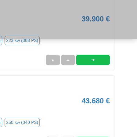
39.900 €
n
223 kw (303 PS)
➜
★
➦
43.680 €
n
250 kw (340 PS)