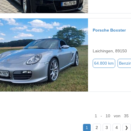
Porsche Boxster
Laichingen, 89150
64.800 km
Benzi
1 - 10 von 35
1
2
3
4
❯