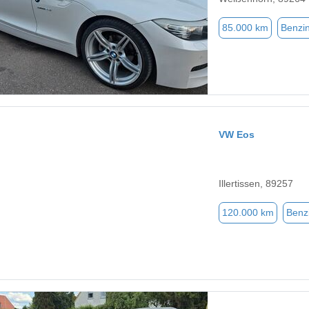
85.000 km
Benzi
VW Eos
Illertissen, 89257
120.000 km
Benz