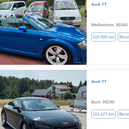
Audi TT
Weißenhorn, 89264
110.000 km
Benz
Audi TT
Buch, 89290
115.127 km
Benz