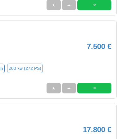
➜
★
➦
7.500 €
in
200 kw (272 PS)
➜
★
➦
17.800 €