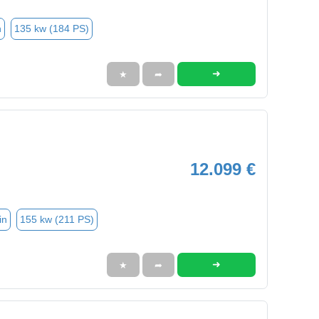
n
135 kw (184 PS)
➜
★
➦
12.099 €
in
155 kw (211 PS)
➜
★
➦