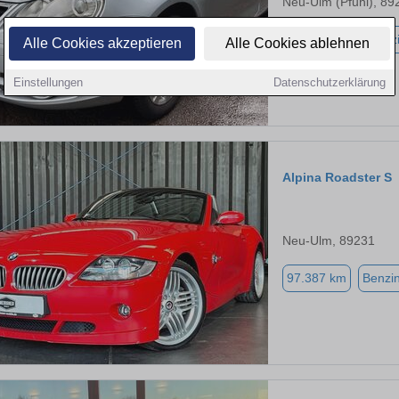
Neu-Ulm (Pfuhl), 89
110.000 km
Benz
Alle Cookies akzeptieren
Alle Cookies ablehnen
Einstellungen
Datenschutzerklärung
Alpina Roadster S
Neu-Ulm, 89231
97.387 km
Benzi