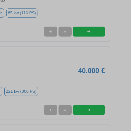
233
in
85 kw (116 PS)
➜
★
➦
40.000 €
n
221 kw (300 PS)
➜
★
➦