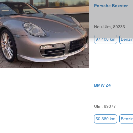
Porsche Boxster
Neu-Ulm, 89233
97.400 km
Benzi
BMW Z4
Ulm, 89077
50.380 km
Benzi