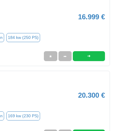
16.999 €
in
184 kw (250 PS)
➜
★
➦
20.300 €
in
169 kw (230 PS)