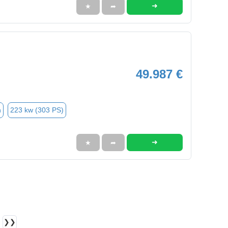
➜
★
➦
49.987 €
n
223 kw (303 PS)
➜
★
➦
❯❯