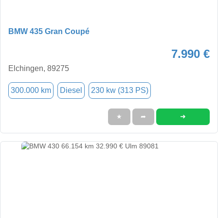
BMW 435 Gran Coupé
7.990 €
Elchingen, 89275
300.000 km
Diesel
230 kw (313 PS)
➜
★
➦