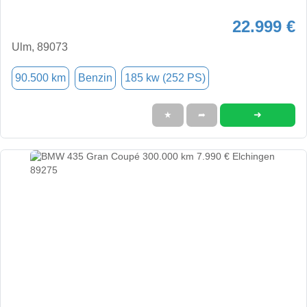
22.999 €
Ulm, 89073
90.500 km
Benzin
185 kw (252 PS)
➜
★
➦