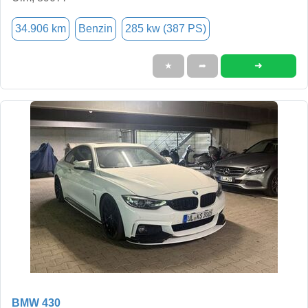
34.906 km
Benzin
285 kw (387 PS)
➜
★
➦
BMW 430