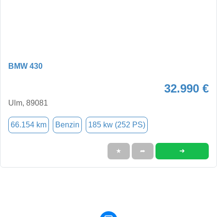
BMW 430
32.990 €
Ulm, 89081
66.154 km
Benzin
185 kw (252 PS)
➜
★
➦