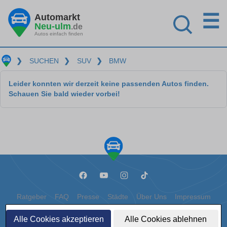
☰
Automarkt
Neu-ulm
.de
Autos einfach finden
❯
SUCHEN
❯
SUV
❯
BMW
Leider konnten wir derzeit keine passenden Autos finden.
Schauen Sie bald wieder vorbei!
Ratgeber
FAQ
Presse
Städte
Über Uns
Impressum
Datenschutz
Cookies
Alle Cookies akzeptieren
Alle Cookies ablehnen