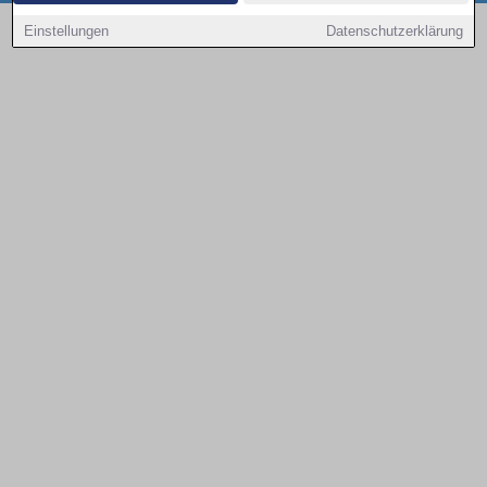
Copyright © 2000 - 2026 | 1A Infosysteme GmbH | Content by: 1a-sites-autos
Einstellungen
Datenschutzerklärung
08.08.2026