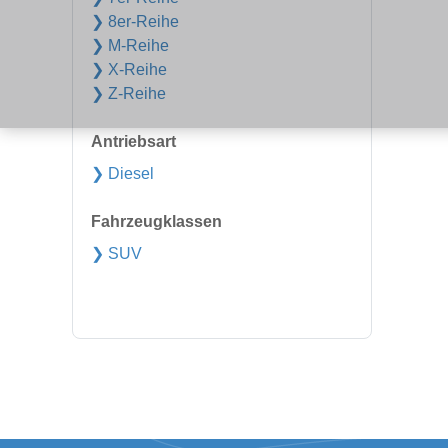
❯ 8er-Reihe
❯ M-Reihe
❯ X-Reihe
❯ Z-Reihe
Antriebsart
❯ Diesel
Fahrzeugklassen
❯ SUV